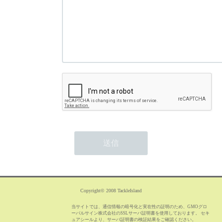
Copyright© 2008 TackleIsland
当サイトでは、通信情報の暗号化と実在性の証明のため、GMOグロ
ーバルサイン株式会社のSSLサーバ証明書を使用しております。 セキ
ュアシールより、サーバ証明書の検証結果をご確認ください。