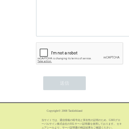
Copyright© 2008 TackleIsland
当サイトでは、通信情報の暗号化と実在性の証明のため、GMOグロ
ーバルサイン株式会社のSSLサーバ証明書を使用しております。 セキ
ュアシールより、サーバ証明書の検証結果をご確認ください。