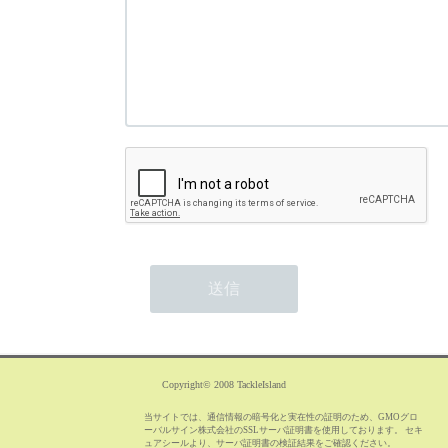
Copyright© 2008 TackleIsland
当サイトでは、通信情報の暗号化と実在性の証明のため、GMOグロ
ーバルサイン株式会社のSSLサーバ証明書を使用しております。 セキ
ュアシールより、サーバ証明書の検証結果をご確認ください。